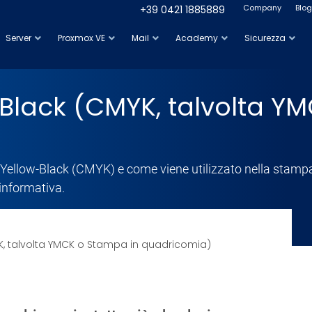
Company
Blog
+39 0421 1885889
Server
Proxmox VE
Mail
Academy
Sicurezza
lack (CMYK, talvolta YM
a-Yellow-Black (CMYK) e come viene utilizzato nella stampa
 informativa.
, talvolta YMCK o Stampa in quadricomia)