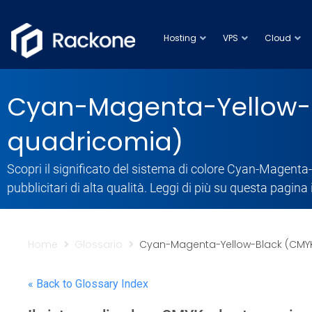
Hosting
VPS
Cloud
Cyan-Magenta-Yellow-B
quadricomia)
Scopri il significato del sistema di colore Cyan-Magent
pubblicitari di alta qualità. Leggi di più su questa pagina
Home
Glossario
Cyan-Magenta-Yellow-Black (CMYK
« Back to Glossary Index