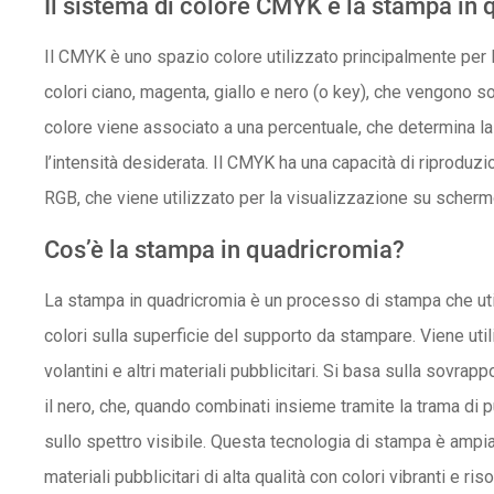
Il sistema di colore CMYK e la stampa in 
Il CMYK è uno spazio colore utilizzato principalmente per 
colori ciano, magenta, giallo e nero (o key), che vengono 
colore viene associato a una percentuale, che determina la
l’intensità desiderata. Il CMYK ha una capacità di riproduzi
RGB, che viene utilizzato per la visualizzazione su scher
Cos’è la stampa in quadricromia?
La stampa in quadricromia è un processo di stampa che ut
colori sulla superficie del supporto da stampare. Viene utili
volantini e altri materiali pubblicitari. Si basa sulla sovrappo
il nero, che, quando combinati insieme tramite la trama di pu
sullo spettro visibile. Questa tecnologia di stampa è ampia
materiali pubblicitari di alta qualità con colori vibranti e ri