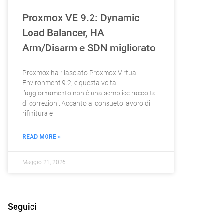
Proxmox VE 9.2: Dynamic
Load Balancer, HA
Arm/Disarm e SDN migliorato
Proxmox ha rilasciato Proxmox Virtual
Environment 9.2, e questa volta
l’aggiornamento non è una semplice raccolta
di correzioni. Accanto al consueto lavoro di
rifinitura e
READ MORE »
Maggio 21, 2026
Seguici