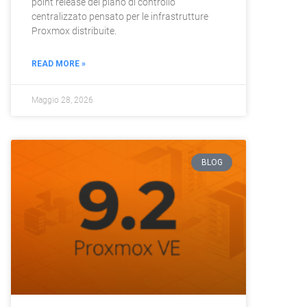
point release del piano di controllo
centralizzato pensato per le infrastrutture
Proxmox distribuite.
READ MORE »
Maggio 28, 2026
BLOG