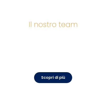
Il nostro team
SERVIZIO DIRETTO
Nessun intermediario, i server e lo stesso Data Center
sono completamente gestiti dal nostro team di tecnici
specializzati ed ingegneri informatici.
Scopri di più