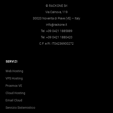
© RACKONE Srl
Via Calnova, 119
30020 Noventa di Piave (VE) – Italy
info@rackone.it
Tel. +39 0421 1885889
Tel. +39 0421 1880420
C.F. e P.I. IT04236900272
SERVIZI
Web Hosting
VPS Hosting
Proxmox VE
Cloud Hosting
Email Cloud
Servizio Sistemistico