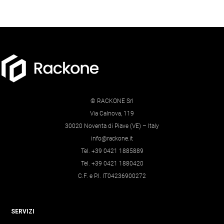
Sicurezza
Servizi
© RACKONE Srl
Via Calnova, 119
30020 Noventa di Piave (VE) – Italy
info@rackone.it
Tel. +39 0421 1885889
Tel. +39 0421 1880420
C.F. e P.I. IT04236900272
SERVIZI