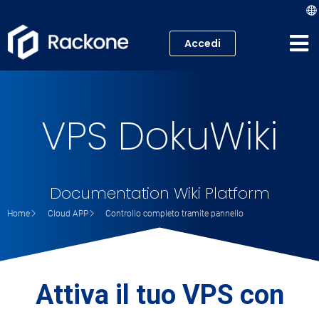
Accedi
Hosting
VPS
VPS DokuWiki
Cloud
Server
Documentation Wiki Platform
Home
Cloud APP
Controllo completo tramite pannello
Proxmox VE
Mail
Attiva il tuo VPS con
Academy