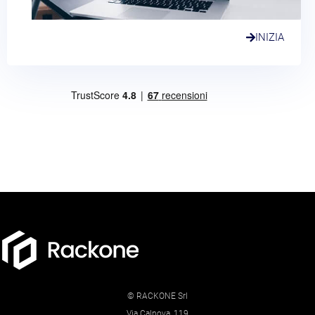
INIZIA
© RACKONE Srl
Via Calnova, 119