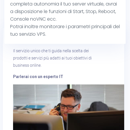
completa autonomia il tuo server virtuale, avrai
Parla con noi​
a disposizione le funzioni di Start, Stop, Reboot,
Console noVNC ecc.
Potrai inoltre monitorare i parametri principali del
tuo servizio VPS.
AIUTAMI A SCEGLIERE​
Il servizio unico che ti guida nella scelta dei
prodotti e servizi più adatti ai tuoi obiettivi di
business online.
Parlerai con un esperto IT