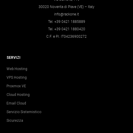
30020 Noventa di Piave (VE) – Italy
info@rackone.it
Tel. +39 0421 1885889
Tel. +39 0421 1880420
C.F. e P.I. IT04236900272
SERVIZI
Web Hosting
VPS Hosting
Proxmox VE
Cloud Hosting
Email Cloud
Servizio Sistemistico
Sicurezza