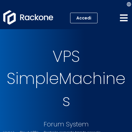
Accedi
Hosting
VPS
VPS
Cloud
SimpleMachine
Server
s
Proxmox VE
Mail
Forum System
Academy