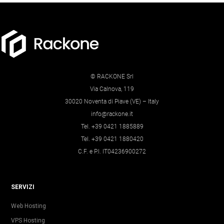
© RACKONE Srl
Via Calnova, 119
30020 Noventa di Piave (VE) – Italy
info@rackone.it
Tel. +39 0421 1885889
Tel. +39 0421 1880420
C.F. e P.I. IT04236900272
SERVIZI
Web Hosting
VPS Hosting