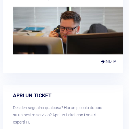
INIZIA
APRI UN TICKET​
Desideri segnalrci qualcosa? Hai un piccolo dubbio
su un nostro servizio? Apri un ticket con i nostri
esperti IT.