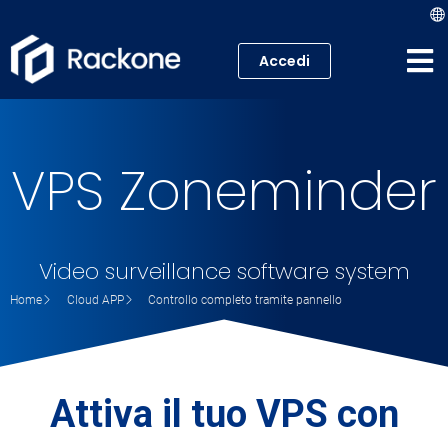
Accedi
Hosting
VPS
VPS Zoneminder
Cloud
Server
Video surveillance software system
Home
Cloud APP
Controllo completo tramite pannello
Proxmox VE
Mail
Attiva il tuo VPS con
Academy