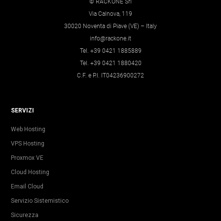
© RACKONE Srl
Via Calnova, 119
30020 Noventa di Piave (VE) – Italy
info@rackone.it
Tel. +39 0421 1885889
Tel. +39 0421 1880420
C.F. e P.I. IT04236900272
SERVIZI
Web Hosting
VPS Hosting
Proxmox VE
Cloud Hosting
Email Cloud
Servizio Sistemistico
Sicurezza