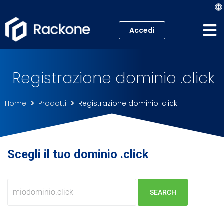
Accedi
Hosting
Registrazione dominio .click
VPS
Home
Prodotti
Registrazione dominio .click
Cloud
Server
Scegli il tuo dominio .click
Proxmox VE
Mail
Academy