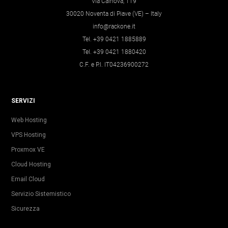
Via Calnova, 119
30020 Noventa di Piave (VE) – Italy
info@rackone.it
Tel. +39 0421 1885889
Tel. +39 0421 1880420
C.F. e P.I. IT04236900272
SERVIZI
Web Hosting
VPS Hosting
Proxmox VE
Cloud Hosting
Email Cloud
Servizio Sistemistico
Sicurezza