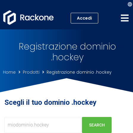
Accedi
Hosting
Registrazione dominio
VPS
.hockey
Cloud
Home
Prodotti
Registrazione dominio .hockey
Server
Proxmox VE
Scegli il tuo dominio .hockey
Mail
Academy