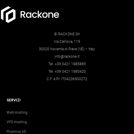
© RACKONE Srl
Via Calnova, 119
30020 Noventa di Piave (VE) – Italy
info@rackone.it
Tel. +39 0421 1885889
Tel. +39 0421 1880420
C.F. e P.I. IT04236900272
SERVIZI
Web Hosting
VPS Hosting
Proxmox VE