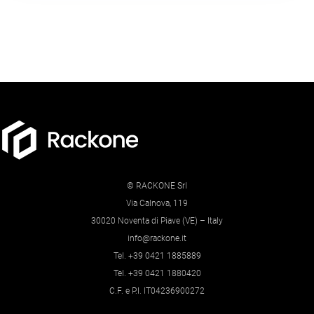
© RACKONE Srl
Via Calnova, 119
30020 Noventa di Piave (VE) – Italy
info@rackone.it
Tel. +39 0421 1885889
Tel. +39 0421 1880420
C.F. e P.I. IT04236900272