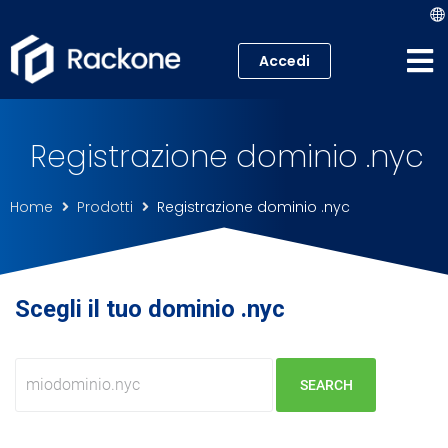
Accedi
Hosting
Registrazione dominio .nyc
VPS
Home
Prodotti
Registrazione dominio .nyc
Cloud
Server
Scegli il tuo dominio .nyc
Proxmox VE
Mail
Academy