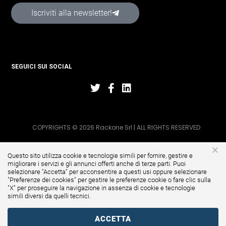
Iscriviti alla newsletter!
SEGUICI SUI SOCIAL
COPYRIGHTS © 2026 Rackone Srl | ALL RIGHTS RESERVED
×
Questo sito utilizza cookie e tecnologie simili per fornire, gestire e
migliorare i servizi e gli annunci offerti anche di terze parti. Puoi
selezionare "Accetta" per acconsentire a questi usi oppure selezionare
"
Preferenze dei cookies
" per gestire le preferenze cookie o fare clic sulla
"X" per proseguire la navigazione in assenza di cookie e tecnologie
simili diversi da quelli tecnici.
ACCETTA