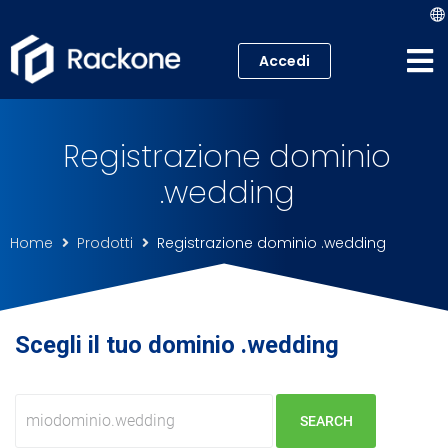
Accedi
Hosting
Registrazione dominio
VPS
.wedding
Cloud
Home
Prodotti
Registrazione dominio .wedding
Server
Proxmox VE
Scegli il tuo dominio .wedding
Mail
Academy