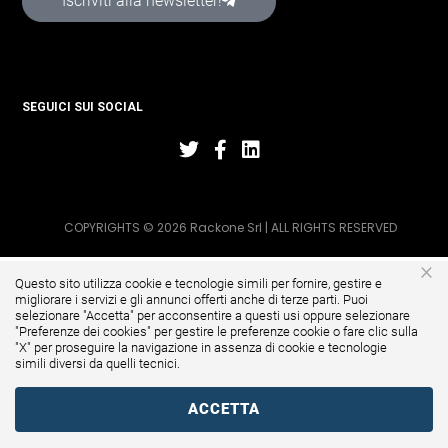
Iscriviti alla newsletter!
SEGUICI SUI SOCIAL
COPYRIGHTS © 2026 Rackone Srl | ALL RIGHTS RESERVED
×
Questo sito utilizza cookie e tecnologie simili per fornire, gestire e
migliorare i servizi e gli annunci offerti anche di terze parti. Puoi
selezionare "Accetta" per acconsentire a questi usi oppure selezionare
"
Preferenze dei cookies
" per gestire le preferenze cookie o fare clic sulla
"X" per proseguire la navigazione in assenza di cookie e tecnologie
simili diversi da quelli tecnici.
ACCETTA