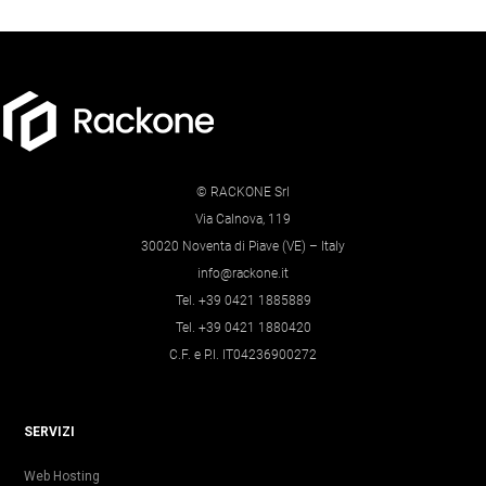
© RACKONE Srl
Via Calnova, 119
30020 Noventa di Piave (VE) – Italy
info@rackone.it
Tel. +39 0421 1885889
Tel. +39 0421 1880420
C.F. e P.I. IT04236900272
SERVIZI
Web Hosting