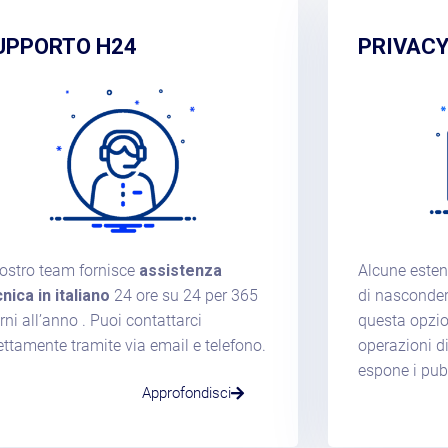
UPPORTO H24
PRIVACY
nostro team fornisce
assistenza
Alcune esten
nica in italiano
24 ore su 24 per 365
di nascondere
rni all’anno . Puoi contattarci
questa opzi
ettamente tramite via email e telefono.
operazioni di
espone i pub
Approfondisci