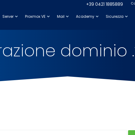
C
+39 0421 1885889
Server
Proxmox VE
Mail
Academy
Sicurezza
razione dominio 