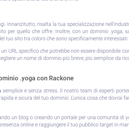
i. Innanzitutto, risalta la tua specializzazione nell’indust
to per quello che offre. Inoltre, con un dominio .yoga, sa
 del tuo sito tra coloro che sono specificamente interessati 
e un URL specifico che potrebbe non essere disponibile co
cegliere un nome di dominio più breve, più semplice da ri
 dominio .yoga con Rackone
a
semplice e senza stress. Il nostro team di esperti porter
apida e sicura del tuo dominio. L’unica cosa che dovrai far
iando un blog o creando un portale per una comunità di y
resenza online e raggiungere il tuo pubblico target in mani