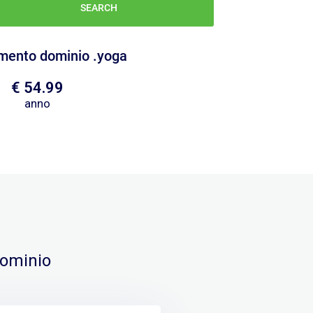
imento dominio .yoga
€ 54.99
anno
 dominio