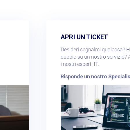
APRI UN TICKET​
Desideri segnalrci qualcosa? H
dubbio su un nostro servizio? A
i nostri esperti IT.
Risponde un nostro Specialist