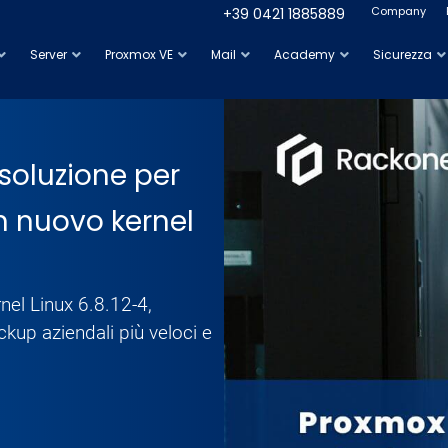
Company
+39 0421 1885889
Server
Proxmox VE
Mail
Academy
Sicurezza
soluzione per
n nuovo kernel
nel Linux 6.8.12-4,
kup aziendali più veloci e