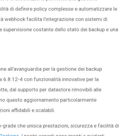
lità di definire policy complesse e automatizzare le
à webhook facilita l’integrazione con sistemi di
na supervisione costante dello stato dei backup e una
ne all’avanguardia per la gestione dei backup
 6.8.12-4 con funzionalità innovative per la
tte, dal supporto per datastore rimovibili alle
dono questo aggiornamento particolarmente
ni affidabili e scalabili.
grade che unisca prestazioni, sicurezza e facilità di
i Rackone
. I nostri esperti sono pronti a guidarti