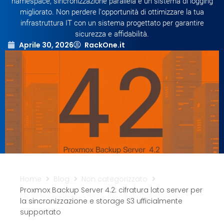
namespace, sincronizzazione parallela e un sistema di logging
Sicurezza
migliorato. Non perdere l'opportunità di ottimizzare la tua
infrastruttura IT con un sistema progettato per garantire
sicurezza e affidabilità.
Servizi
Aprile 30, 2026
RackOne.it
Home
Blog
Non categorizzato
Proxmox Backup Server 4.2: cifratura lato server per
la sincronizzazione e storage S3 ufficialmente
supportato