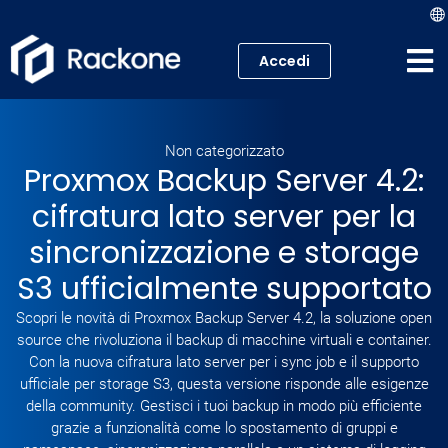
Accedi
Hosting
Non categorizzato
VPS
Proxmox Backup Server 4.2:
cifratura lato server per la
Cloud
sincronizzazione e storage
Server
S3 ufficialmente supportato
Proxmox VE
Scopri le novità di Proxmox Backup Server 4.2, la soluzione open
source che rivoluziona il backup di macchine virtuali e container.
Con la nuova cifratura lato server per i sync job e il supporto
Mail
ufficiale per storage S3, questa versione risponde alle esigenze
della community. Gestisci i tuoi backup in modo più efficiente
Academy
grazie a funzionalità come lo spostamento di gruppi e