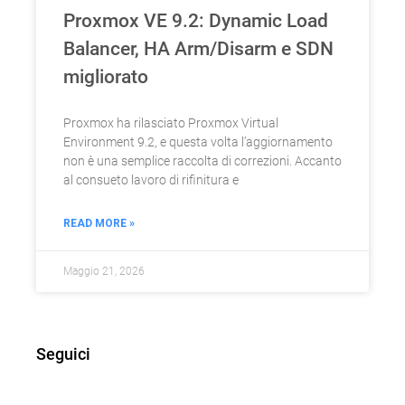
Proxmox VE 9.2: Dynamic Load
Balancer, HA Arm/Disarm e SDN
migliorato
Proxmox ha rilasciato Proxmox Virtual
Environment 9.2, e questa volta l’aggiornamento
non è una semplice raccolta di correzioni. Accanto
al consueto lavoro di rifinitura e
READ MORE »
Maggio 21, 2026
Seguici