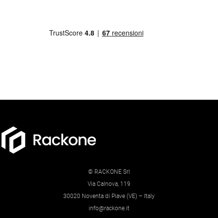
© RACKONE Srl
Via Calnova, 119
30020 Noventa di Piave (VE) – Italy
info@rackone.it