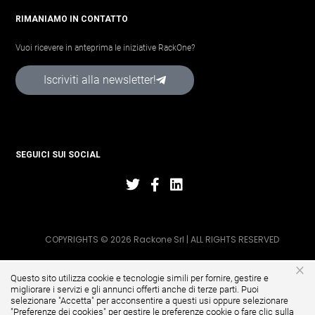
RIMANIAMO IN CONTATTO
Vuoi ricevere in anteprima le iniziative RackOne?
Iscriviti alla newsletter!
SEGUICI SUI SOCIAL
COPYRIGHTS © 2026 Rackone Srl | ALL RIGHTS RESERVED
×
Questo sito utilizza cookie e tecnologie simili per fornire, gestire e
migliorare i servizi e gli annunci offerti anche di terze parti. Puoi
selezionare "Accetta" per acconsentire a questi usi oppure selezionare
"
Preferenze dei cookies
" per gestire le preferenze cookie o fare clic sulla