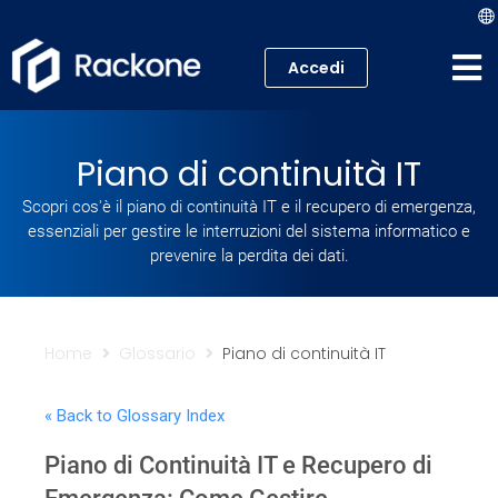
Accedi
Hosting
Piano di continuità IT
VPS
Scopri cos'è il piano di continuità IT e il recupero di emergenza,
essenziali per gestire le interruzioni del sistema informatico e
Cloud
prevenire la perdita dei dati.
Server
Proxmox VE
Home
Glossario
Piano di continuità IT
Mail
« Back to Glossary Index
Piano di Continuità IT e Recupero di
Academy