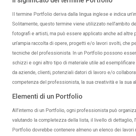
Il significato del termine Portfolio
Il termine Portfolio deriva dalla lingua inglese e indica un’
Solitamente, questo termine viene utilizzato nell’ambito dell
fotografi e artisti, ma può essere applicato anche ad altre 
un’ampia raccolta di opere, progetti e/o lavori svolti, che p
tecniche del professionista. In un Portfolio possono esse
schizzi e ogni altro tipo di materiale utile ad esemplificare
da aziende, clienti, potenziali datori di lavoro e/o collaborat
competenza del professionista, la sua creatività e la sua ab
Elementi di un Portfolio
All’interno di un Portfolio, ogni professionista può organizz
valutando la completezza della lista, il livello di dettaglio, 
Portfolio dovrebbe contenere almeno un elenco dei lavori r