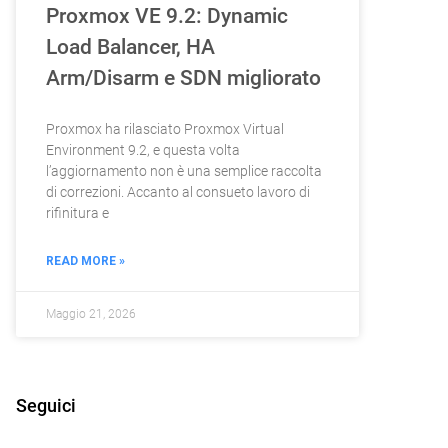
Proxmox VE 9.2: Dynamic
Load Balancer, HA
Arm/Disarm e SDN migliorato
Proxmox ha rilasciato Proxmox Virtual
Environment 9.2, e questa volta
l’aggiornamento non è una semplice raccolta
di correzioni. Accanto al consueto lavoro di
rifinitura e
READ MORE »
Maggio 21, 2026
Seguici