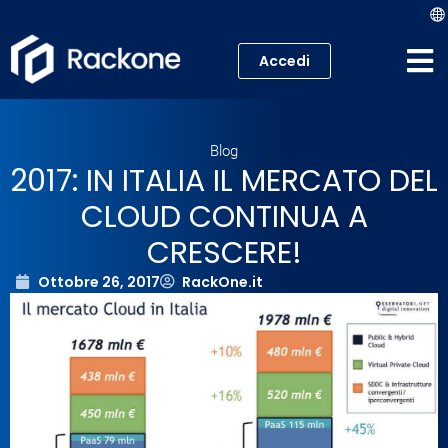
Accedi
Hosting
Blog
VPS
2017: IN ITALIA IL MERCATO DEL
CLOUD CONTINUA A
Cloud
CRESCERE!
Server
Ottobre 26, 2017
RackOne.it
Proxmox VE
Mail
Academy