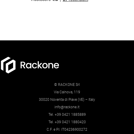
© RACKONE Srl
Via Calnova, 119
30020 Noventa di Piave (VE) – Italy
info@rackone.it
Tel. +39 0421 1885889
Tel. +39 0421 1880420
C.F. e P.I. IT04236900272