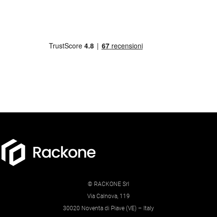
© RACKONE Srl
Via Calnova, 119
30020 Noventa di Piave (VE) – Italy