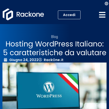
Accedi
Hosting
Blog
VPS
Hosting WordPress Italiano:
5 caratteristiche da valutare
Cloud
Giugno 24, 2022
RackOne.it
Server
Proxmox VE
Mail
Academy