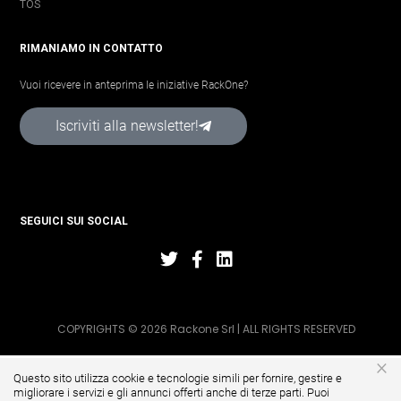
TOS
RIMANIAMO IN CONTATTO
Vuoi ricevere in anteprima le iniziative RackOne?
Iscriviti alla newsletter!
SEGUICI SUI SOCIAL
COPYRIGHTS © 2026 Rackone Srl | ALL RIGHTS RESERVED
×
Questo sito utilizza cookie e tecnologie simili per fornire, gestire e
migliorare i servizi e gli annunci offerti anche di terze parti. Puoi