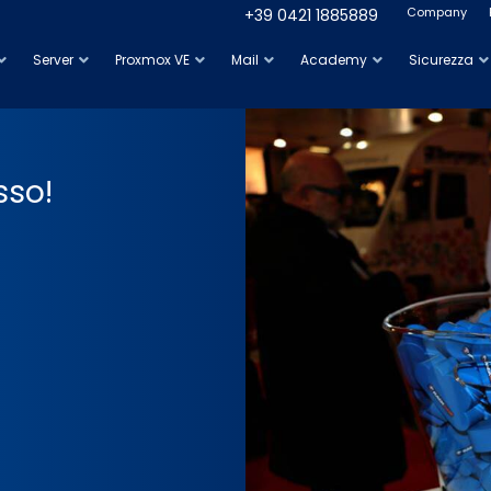
Company
+39 0421 1885889
Server
Proxmox VE
Mail
Academy
Sicurezza
sso!