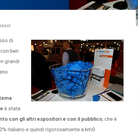
esso!
sso di
 con ben
on grandi
tano
istema
le
è stata
o con gli altri espositori e con il pubblico
, che è
00% italiano e quindi rigorosamente a km0.