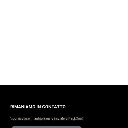
RIMANIAMO IN CONTATTO
Vuoi ricevere in anteprima le iniziative RackOne?