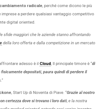
n cambiamento radicale
, perché come dicono le più
le imprese a perdere qualsiasi vantaggio competitivo
te digital oriented.
le sfide maggiori che le aziende stanno affrontando
ne
della loro offerta e dalla competizione in un mercato
 affrontare adesso è il
Cloud
, Il principale timore è “
di
fisicamente depositati, paura quindi di perdere il
.
”
ackone
, Start Up di Noventa di Piave. “
Grazie al nostro
n certezza dove si trovano i loro dati
,
e la nostra
ilosofia marked oriented, potendo così venire incontro