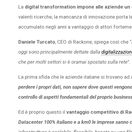
La
digital transformation impone alle aziende u
valenti ricerche, la mancanza di innovazione porta 
accumulato negli anni a vantaggio di attori fortemen
Daniele Turcato
, CEO di Rackone, spiega così che “
oggi sono principalmente dettate dalla
digitalizzazio
che per molti settori si è oramai spostato sulla rete
”.
La prima sfida che le aziende italiane si trovano ad
perdere i propri dati, non sapere dove questi vengono 
controllo di aspetti fondamentali del proprio business
Ed è proprio questo il
vantaggio competitivo di R
Datacenter 100% italiano e a km0 le imprese sanno co
infrastruttura è scalabile, flessibile, basata su una f