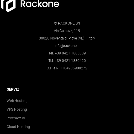
© RACKONE Srl
Via Calnova, 119
30020 Noventa di Piave (VE) – Italy
info@rackone.it
Tel. +39 0421 1885889
Tel. +39 0421 1880420
C.F. e P.I. IT04236900272
SERVIZI
Web Hosting
VPS Hosting
Proxmox VE
Cloud Hosting