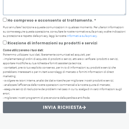
Ho compreso e acconsento al trattamento. *
Puoi annullare l'iscrizione a queste comunicazioni in qualsiasi momento. Per ulteriori informazioni
su come eseguire questa operazione, consultare le nostre normative sulla privacy e altre indicazioni
su protezione e rispetto della privacy, leggi la nostra
Informativa sulla privacy
.
Ricezione di informazioni su prodotti e servizi
Come utilizzeremo i tuoi dati:
Potremmo utilizzare i tuoi dati, liberamente comunicati ed acquisiti, per:
- implementare gli ordini di acquisto di prodotti o servizi, attivare o verificare i prodotti o servizi,
apportare modifiche su tua richiesta e fornirti assistenza tecnica;
- contattarti, previo tuo esplicito consenso, per invio di informazioni su prodotti e servizi che
potrebbero interessarti o per invitarti a sondaggi di mercato o fornirti informazioni di direct
marketing;
- svolgere revisioni interne, analisi dei dati e ricerche per migliorare i nostri prodotti e servizi;
- analizzare l’efficienza delle nostre operazioni commerciali e la nostra quota di mercato;
- eseguire servizi di risoluzione dei problemi nel caso in cui tu scelga di inviarci informazioni sugli
errori;
- migliorare i nostri programmi di prevenzione della perdita e anti-frode.
INVIA RICHIESTA