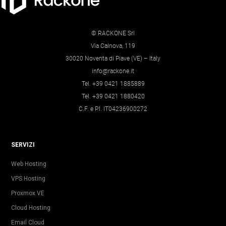
© RACKONE Srl
Via Calnova, 119
30020 Noventa di Piave (VE) – Italy
info@rackone.it
Tel. +39 0421 1885889
Tel. +39 0421 1880420
C.F. e P.I. IT04236900272
SERVIZI
Web Hosting
VPS Hosting
Proxmox VE
Cloud Hosting
Email Cloud