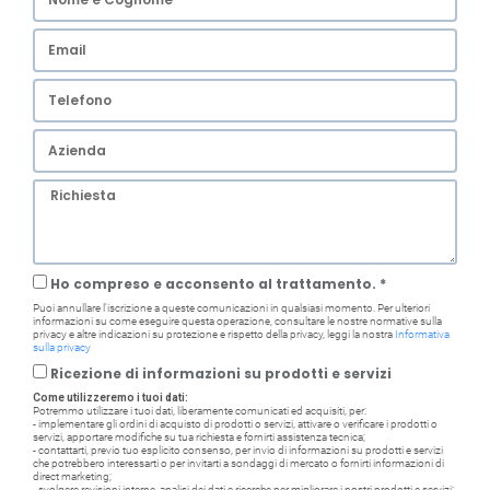
Ho compreso e acconsento al trattamento. *
Puoi annullare l'iscrizione a queste comunicazioni in qualsiasi momento. Per ulteriori
informazioni su come eseguire questa operazione, consultare le nostre normative sulla
privacy e altre indicazioni su protezione e rispetto della privacy, leggi la nostra
Informativa
sulla privacy
Ricezione di informazioni su prodotti e servizi
Come utilizzeremo i tuoi dati:
Potremmo utilizzare i tuoi dati, liberamente comunicati ed acquisiti, per:
- implementare gli ordini di acquisto di prodotti o servizi, attivare o verificare i prodotti o
servizi, apportare modifiche su tua richiesta e fornirti assistenza tecnica;
- contattarti, previo tuo esplicito consenso, per invio di informazioni su prodotti e servizi
che potrebbero interessarti o per invitarti a sondaggi di mercato o fornirti informazioni di
direct marketing;
- svolgere revisioni interne, analisi dei dati e ricerche per migliorare i nostri prodotti e servizi;