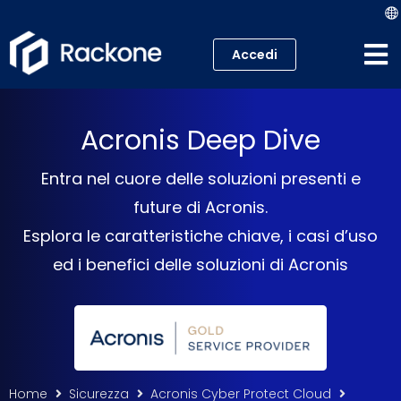
Accedi
Hosting
Acronis Deep Dive
VPS
Entra nel cuore delle soluzioni presenti e
Cloud
future di Acronis.
Esplora le caratteristiche chiave, i casi d’uso
Server
ed i benefici delle soluzioni di Acronis
Proxmox VE
Mail
Academy
Home
Sicurezza
Acronis Cyber Protect Cloud