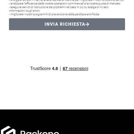
- analizzare l’efficienza delle nostre operazioni commerciali e la nostra quota di mercato;
- eseguire servizi di risoluzione dei problemi nel caso in cui tu scelga di inviarci
informazioni sugli errori;
- migliorare i nostri programmi di prevenzione della perdita e anti-frode.
INVIA RICHIESTA