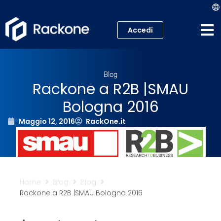
Accedi
Hosting
Blog
VPS
Rackone a R2B |SMAU
Bologna 2016
Cloud
Maggio 12, 2016
RackOne.it
Server
Proxmox VE
Mail
Home
Blog
Blog
Rackone a R2B |SMAU Bologna 2016
Academy