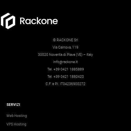
© RACKONE Srl
Via Calnova, 119
30020 Noventa di Piave (VE) – Italy
info@rackone.it
Tel. +39 0421 1885889
Tel. +39 0421 1880420
C.F. e P.I. IT04236900272
SERVIZI
Web Hosting
VPS Hosting