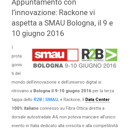
Appuntamento con
Sicurezza
l’innovazione: Rackone vi
aspetta a SMAU Bologna, il 9 e
Servizi
10 giugno 2016
I
prota
gonis
ti del
mondo dell’innovazione e dell’universo digital si
ritrovano a
Bologna il 9-10 giugno 2016
per la terza
tappa dello
R2B | SMAU
, e Rackone, Il
Data Center
100% italiano
connesso su Fibra Ottica diretta a
dorsale autostradale A4, non poteva mancare all’unico
evento in Italia dedicato alla crescita e alla competitività