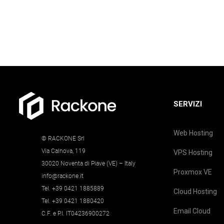
SERVIZI
Web Hosting
© RACKONE Srl
Via Calnova, 119
VPS Hosting
30020 Noventa di Piave (VE) – Italy
Proxmox VE
info@rackone.it
Tel. +39 0421 1885889
Cloud Hosting
Tel. +39 0421 1880420
Email Cloud
C.F. e P.I. IT04236900272