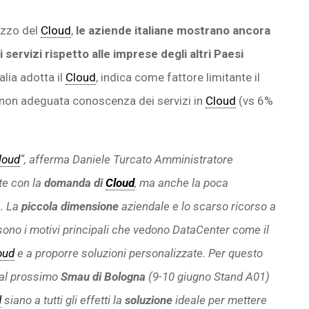
izzo del
Cloud
,
le aziende italiane mostrano ancora
servizi rispetto alle imprese degli altri Paesi
alia adotta il
Cloud
, indica come fattore limitante il
la non adeguata conoscenza dei servizi in
Cloud
(vs 6%
loud
”, afferma Daniele Turcato Amministratore
te con la
domanda di
Cloud
, ma anche la poca
a. La
piccola dimensione
aziendale e lo scarso ricorso a
sono i motivi principali che vedono DataCenter come il
oud
e a proporre soluzioni personalizzate. Per questo
al prossimo
Smau di Bologna
(9-10 giugno Stand A01)
d
siano a tutti gli effetti la
soluzione
ideale per mettere