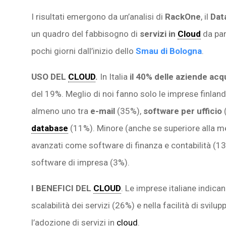
I risultati emergono da un’analisi di
RackOne
, il
Data
un quadro del fabbisogno di
servizi in
Cloud
da par
pochi giorni dall’inizio dello
Smau di Bologna
.
USO DEL
CLOUD
.
In Italia
il 40% delle aziende acq
del 19%. Meglio di noi fanno solo le imprese finland
almeno uno tra
e-mail
(35%),
software per ufficio
database
(11%). Minore (anche se superiore alla me
avanzati come software di finanza e contabilità (1
software di impresa (3%).
I BENEFICI DEL
CLOUD
. Le imprese italiane indican
scalabilità dei servizi (26%) e nella facilità di svilu
l’adozione di servizi in
cloud
.