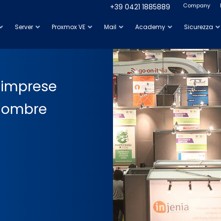
Company
+39 0421 1885889
Server
Proxmox VE
Mail
Academy
Sicurezza
 imprese
 e ombre