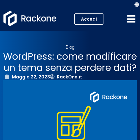
Accedi
Hosting
Blog
VPS
WordPress: come modificare
un tema senza perdere dati?
Cloud
Maggio 22, 2023
RackOne.it
Server
Proxmox VE
Mail
Academy