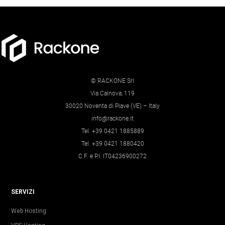
© RACKONE Srl
Via Calnova, 119
30020 Noventa di Piave (VE) – Italy
info@rackone.it
Tel. +39 0421 1885889
Tel. +39 0421 1880420
C.F. e P.I. IT04236900272
SERVIZI
Web Hosting