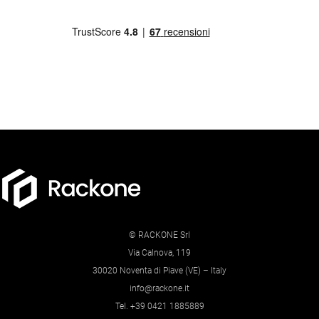
© RACKONE Srl
Via Calnova, 119
30020 Noventa di Piave (VE) – Italy
info@rackone.it
Tel. +39 0421 1885889