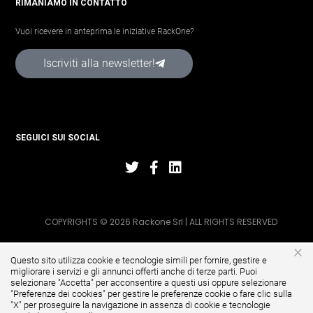
RIMANIAMO IN CONTATTO
Vuoi ricevere in anteprima le iniziative RackOne?
Iscriviti alla newsletter!
SEGUICI SUI SOCIAL
COPYRIGHTS © 2026 Rackone Srl | ALL RIGHTS RESERVED
×
Questo sito utilizza cookie e tecnologie simili per fornire, gestire e
migliorare i servizi e gli annunci offerti anche di terze parti. Puoi
selezionare "Accetta" per acconsentire a questi usi oppure selezionare
"
Preferenze dei cookies
" per gestire le preferenze cookie o fare clic sulla
"X" per proseguire la navigazione in assenza di cookie e tecnologie