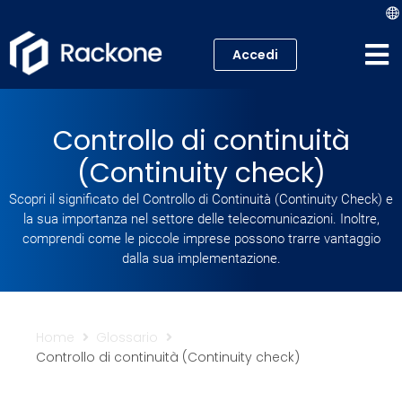
Accedi
Hosting
Controllo di continuità
VPS
(Continuity check)
Cloud
Scopri il significato del Controllo di Continuità (Continuity Check) e
la sua importanza nel settore delle telecomunicazioni. Inoltre,
Server
comprendi come le piccole imprese possono trarre vantaggio
dalla sua implementazione.
Proxmox VE
Mail
Home
Glossario
Controllo di continuità (Continuity check)
Academy