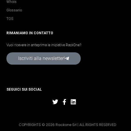
Whois
Glossario
TOS
RIMANIAMO IN CONTATTO
Vuoi ricevere in anteprima le iniziative RackOne?
Iscriviti alla newsletter!
SEGUICI SUI SOCIAL
COPYRIGHTS © 2026 Rackone Srl | ALL RIGHTS RESERVED