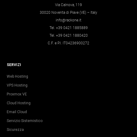
Via Calnova, 119
30020 Noventa di Piave (VE) – Italy
info@rackone.it
Tel. +39 0421 1885889
Tel. +39 0421 1880420
C.F. e P.I. IT04236900272
SERVIZI
Web Hosting
VPS Hosting
Proxmox VE
Cloud Hosting
Email Cloud
Servizio Sistemistico
Sicurezza