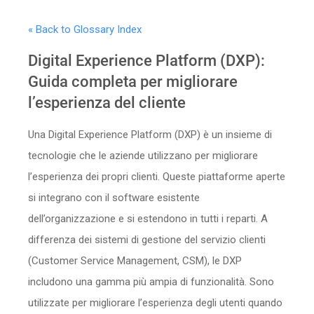
Sicurezza
« Back to Glossary Index
Servizi
Digital Experience Platform (DXP):
Guida completa per migliorare
l’esperienza del cliente
Una Digital Experience Platform (DXP) è un insieme di
tecnologie che le aziende utilizzano per migliorare
l’esperienza dei propri clienti. Queste piattaforme aperte
si integrano con il software esistente
dell’organizzazione e si estendono in tutti i reparti. A
differenza dei sistemi di gestione del servizio clienti
(Customer Service Management, CSM), le DXP
includono una gamma più ampia di funzionalità. Sono
utilizzate per migliorare l’esperienza degli utenti quando