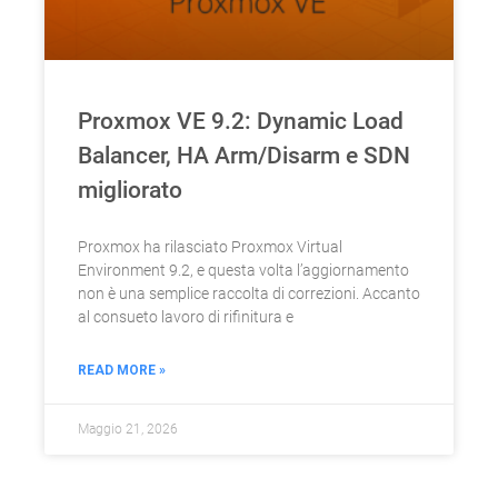
Proxmox VE 9.2: Dynamic Load
Balancer, HA Arm/Disarm e SDN
migliorato
Proxmox ha rilasciato Proxmox Virtual
Environment 9.2, e questa volta l’aggiornamento
non è una semplice raccolta di correzioni. Accanto
al consueto lavoro di rifinitura e
READ MORE »
Maggio 21, 2026