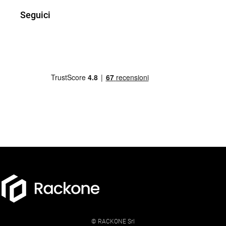
Seguici
© RACKONE Srl