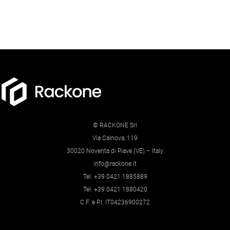
© RACKONE Srl
Via Calnova, 119
30020 Noventa di Piave (VE) – Italy
info@rackone.it
Tel. +39 0421 1885889
Tel. +39 0421 1880420
C.F. e P.I. IT04236900272