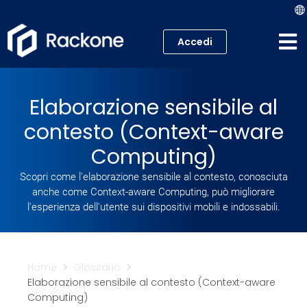
Accedi
Hosting
Elaborazione sensibile al
VPS
contesto (Context-aware
Cloud
Computing)
Scopri come l'elaborazione sensibile al contesto, conosciuta
Server
anche come Context-aware Computing, può migliorare
l'esperienza dell'utente sui dispositivi mobili e indossabili.
Proxmox VE
Mail
Home
Glossario
Elaborazione sensibile al contesto (Context-aware
Academy
Computing)