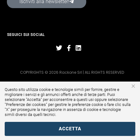
Iscriviti alla newsletter!
SEGUICI SUI SOCIAL
COPYRIGHTS © 2026 Rackone Srl | ALL RIGHTS RESERVED
×
Questo sito utilizza cookie e tecnologie simili per fornire, gestire e
migliorare i servizi e gli annunci offerti anche di terze parti. Puoi
selezionare "Accetta" per acconsentire a questi usi oppure selezionare
"
Preferenze dei cookies
" per gestire le preferenze cookie o fare clic sulla
"X" per proseguire la navigazione in assenza di cookie e tecnologie
simili diversi da quelli tecnici.
ACCETTA