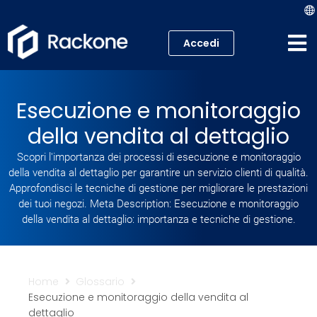
Accedi
Hosting
Esecuzione e monitoraggio
VPS
della vendita al dettaglio
Cloud
Scopri l'importanza dei processi di esecuzione e monitoraggio
della vendita al dettaglio per garantire un servizio clienti di qualità.
Server
Approfondisci le tecniche di gestione per migliorare le prestazioni
dei tuoi negozi. Meta Description: Esecuzione e monitoraggio
della vendita al dettaglio: importanza e tecniche di gestione.
Proxmox VE
Mail
Home
Glossario
Academy
Esecuzione e monitoraggio della vendita al
dettaglio