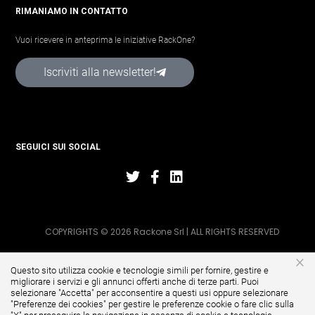
RIMANIAMO IN CONTATTO
Vuoi ricevere in anteprima le iniziative RackOne?
Iscriviti alla newsletter!
SEGUICI SUI SOCIAL
COPYRIGHTS © 2026 Rackone Srl | ALL RIGHTS RESERVED
×
Questo sito utilizza cookie e tecnologie simili per fornire, gestire e
migliorare i servizi e gli annunci offerti anche di terze parti. Puoi
selezionare "Accetta" per acconsentire a questi usi oppure selezionare
"
Preferenze dei cookies
" per gestire le preferenze cookie o fare clic sulla