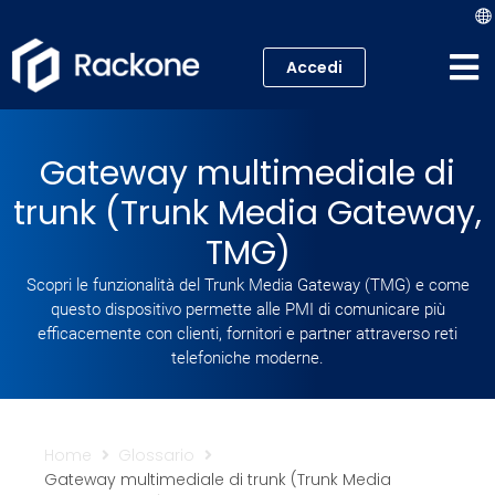
Accedi
Hosting
Gateway multimediale di
VPS
trunk (Trunk Media Gateway,
Cloud
TMG)
Scopri le funzionalità del Trunk Media Gateway (TMG) e come
Server
questo dispositivo permette alle PMI di comunicare più
efficacemente con clienti, fornitori e partner attraverso reti
Proxmox VE
telefoniche moderne.
Mail
Home
Glossario
Academy
Gateway multimediale di trunk (Trunk Media