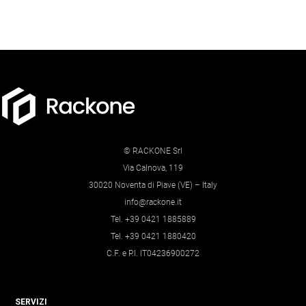
© RACKONE Srl
Via Calnova, 119
30020 Noventa di Piave (VE) – Italy
info@rackone.it
Tel. +39 0421 1885889
Tel. +39 0421 1880420
C.F. e P.I. IT04236900272
SERVIZI