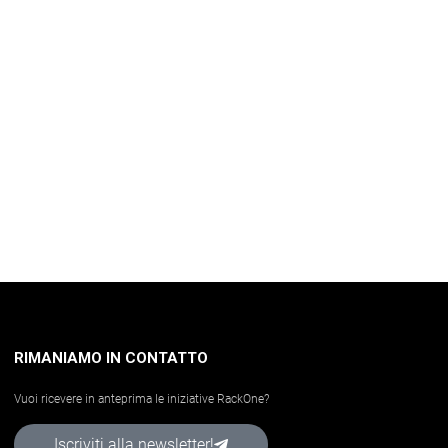
RIMANIAMO IN CONTATTO
Vuoi ricevere in anteprima le iniziative RackOne?
Iscriviti alla newsletter!