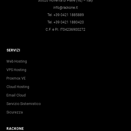
30020 Noventa di Piave (VE) – Italy
info@rackone.it
Tel. +39 0421 1885889
Tel. +39 0421 1880420
C.F. e P.I. IT04236900272
SERVIZI
Web Hosting
VPS Hosting
Proxmox VE
Cloud Hosting
Email Cloud
Servizio Sistemistico
Sicurezza
RACKONE