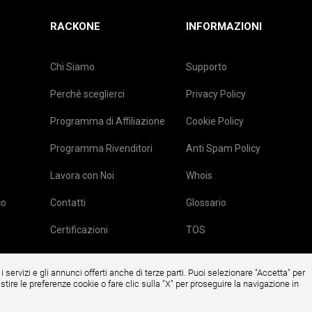
RACKONE
INFORMAZIONI
Chi Siamo
Supporto
Perché sceglierci
Privacy Policy
Programma di Affiliazione
Cookie Policy
Programma Rivenditori
Anti Spam Policy
Lavora con Noi
Whois
co
Contatti
Glossario
Certificazioni
TOS
i servizi e gli annunci offerti anche di terze parti. Puoi selezionare "Accetta" per
estire le preferenze cookie o fare clic sulla "X" per proseguire la navigazione in