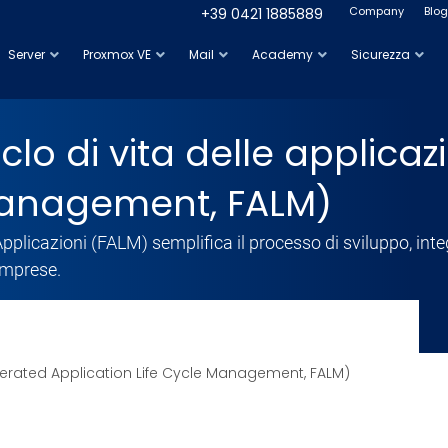
Company
Blog
+39 0421 1885889
Server
Proxmox VE
Mail
Academy
Sicurezza
clo di vita delle applica
 Management, FALM)
Applicazioni (FALM) semplifica il processo di sviluppo, int
imprese.
ederated Application Life Cycle Management, FALM)