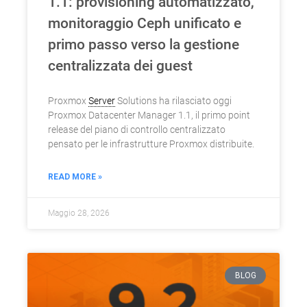
1.1: provisioning automatizzato,
monitoraggio Ceph unificato e
primo passo verso la gestione
centralizzata dei guest
Proxmox
Server
Solutions ha rilasciato oggi
Proxmox Datacenter Manager 1.1, il primo point
release del piano di controllo centralizzato
pensato per le infrastrutture Proxmox distribuite.
READ MORE »
Maggio 28, 2026
BLOG