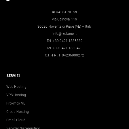
© RACKONE Srl
Via Calnova, 119
30020 Noventa di Piave (VE) – Italy
info@rackone.it
Tel. +39 0421 1885889
Tel. +39 0421 1880420
C.F. e P.I. IT04236900272
SERVIZI
Web Hosting
VPS Hosting
Proxmox VE
Cloud Hosting
Email Cloud
Servizio Sistemistico