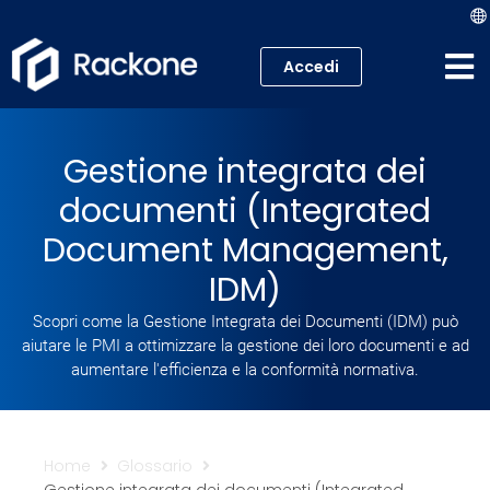
Accedi
Hosting
Gestione integrata dei
VPS
documenti (Integrated
Cloud
Document Management,
IDM)
Server
Scopri come la Gestione Integrata dei Documenti (IDM) può
Proxmox VE
aiutare le PMI a ottimizzare la gestione dei loro documenti e ad
aumentare l'efficienza e la conformità normativa.
Mail
Academy
Home
Glossario
Gestione integrata dei documenti (Integrated