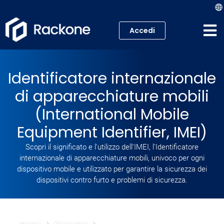
Accedi
Hosting
Identificatore internazionale
VPS
di apparecchiature mobili
Cloud
(International Mobile
Equipment Identifier, IMEI)
Server
Scopri il significato e l'utilizzo dell'IMEI, l'Identificatore
Proxmox VE
internazionale di apparecchiature mobili, univoco per ogni
dispositivo mobile e utilizzato per garantire la sicurezza dei
dispositivi contro furto e problemi di sicurezza.
Mail
Academy
Home
Glossario