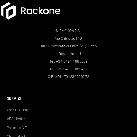
© RACKONE Srl
Via Calnova, 119
30020 Noventa di Piave (VE) – Italy
info@rackone.it
Tel. +39 0421 1885889
Tel. +39 0421 1880420
C.F. e P.I. IT04236900272
SERVIZI
Web Hosting
VPS Hosting
Proxmox VE
Cloud Hosting