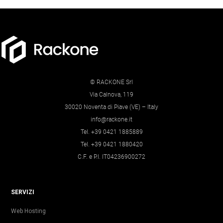
© RACKONE Srl
Via Calnova, 119
30020 Noventa di Piave (VE) – Italy
info@rackone.it
Tel. +39 0421 1885889
Tel. +39 0421 1880420
C.F. e P.I. IT04236900272
SERVIZI
Web Hosting