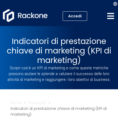
Accedi
Hosting
Indicatori di prestazione
VPS
chiave di marketing (KPI di
Cloud
marketing)
Scopri cos'è un KPI di marketing e come queste metriche
Server
possono aiutare le aziende a valutare il successo delle loro
attività di marketing e raggiungere i loro obiettivi di business.
Proxmox VE
Mail
Home
Glossario
Indicatori di prestazione chiave di marketing (KPI di
Academy
marketing)