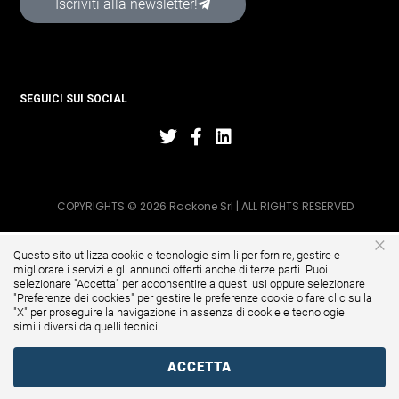
Iscriviti alla newsletter!
SEGUICI SUI SOCIAL
COPYRIGHTS © 2026 Rackone Srl | ALL RIGHTS RESERVED
×
Questo sito utilizza cookie e tecnologie simili per fornire, gestire e
migliorare i servizi e gli annunci offerti anche di terze parti. Puoi
selezionare "Accetta" per acconsentire a questi usi oppure selezionare
"
Preferenze dei cookies
" per gestire le preferenze cookie o fare clic sulla
"X" per proseguire la navigazione in assenza di cookie e tecnologie
simili diversi da quelli tecnici.
ACCETTA