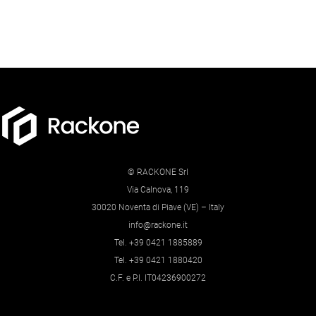
© RACKONE Srl
Via Calnova, 119
30020 Noventa di Piave (VE) – Italy
info@rackone.it
Tel. +39 0421 1885889
Tel. +39 0421 1880420
C.F. e P.I. IT04236900272