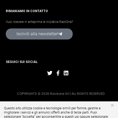
RIMANIAMO IN CONTATTO
Vuoi ricevere in anteprima le iniziative RackOne?
Iscriviti alla newsletter!
SEGUICI SUI SOCIAL
COPYRIGHTS © 2026 Rackone Srl | ALL RIGHTS RESERVED
×
Questo sito utilizza cookie e tecnologie simili per fornire, gestire e
migliorare i servizi e gli annunci offerti anche di terze parti. Puoi
selezionare "Accetta" per acconsentire a questi usi oppure selezionare