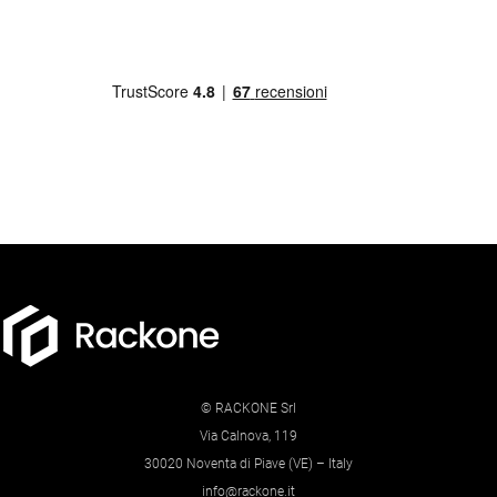
© RACKONE Srl
Via Calnova, 119
30020 Noventa di Piave (VE) – Italy
info@rackone.it