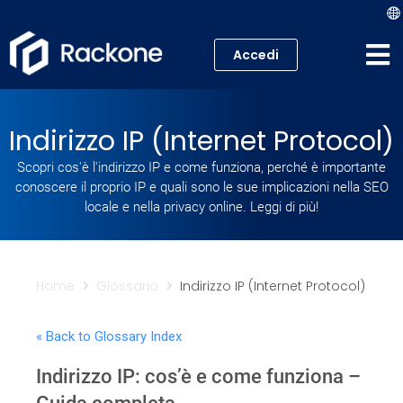
Accedi
Hosting
Indirizzo IP (Internet Protocol)
VPS
Scopri cos'è l'indirizzo IP e come funziona, perché è importante
conoscere il proprio IP e quali sono le sue implicazioni nella SEO
Cloud
locale e nella privacy online. Leggi di più!
Server
Proxmox VE
Home
Glossario
Indirizzo IP (Internet Protocol)
Mail
« Back to Glossary Index
Indirizzo IP: cos’è e come funziona –
Academy