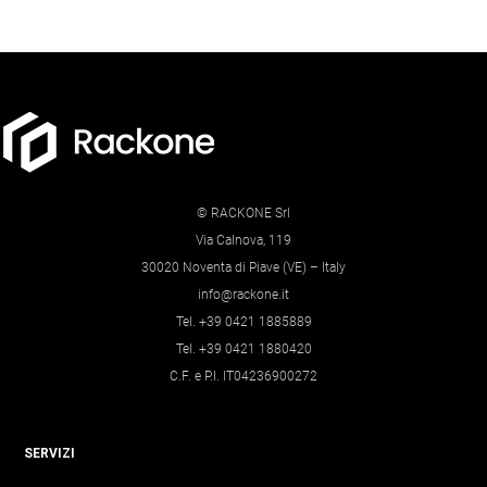
© RACKONE Srl
Via Calnova, 119
30020 Noventa di Piave (VE) – Italy
info@rackone.it
Tel. +39 0421 1885889
Tel. +39 0421 1880420
C.F. e P.I. IT04236900272
SERVIZI