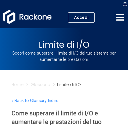
Accedi
Hosting
Limite di I/O
VPS
Scopri come superare il limite di I/O del tuo sistema per
aumentarne le prestazioni.
Cloud
Server
Home
Glossario
Limite di I/O
Proxmox VE
« Back to Glossary Index
Mail
Come superare il limite di I/O e
Academy
aumentare le prestazioni del tuo