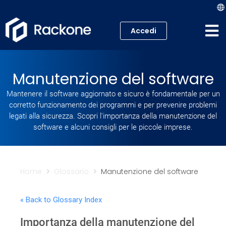
Accedi
Hosting
Manutenzione del software
VPS
Mantenere il software aggiornato e sicuro è fondamentale per un
corretto funzionamento dei programmi e per prevenire problemi
Cloud
legati alla sicurezza. Scopri l'importanza della manutenzione del
software e alcuni consigli per le piccole imprese.
Server
Proxmox VE
Home
Glossario
Manutenzione del software
Mail
« Back to Glossary Index
Academy
Importanza della manutenzione del