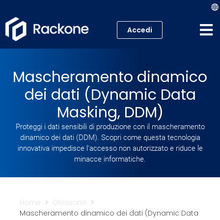
Accedi
Hosting
Mascheramento dinamico
VPS
dei dati (Dynamic Data
Cloud
Masking, DDM)
Proteggi i dati sensibili di produzione con il mascheramento
Server
dinamico dei dati (DDM). Scopri come questa tecnologia
innovativa impedisce l'accesso non autorizzato e riduce le
Proxmox VE
minacce informatiche.
Mail
Home
Glossario
Academy
Mascheramento dinamico dei dati (Dynamic Data