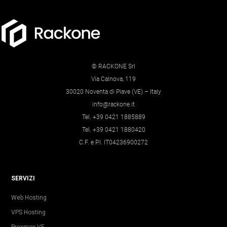
© RACKONE Srl
Via Calnova, 119
30020 Noventa di Piave (VE) – Italy
info@rackone.it
Tel. +39 0421 1885889
Tel. +39 0421 1880420
C.F. e P.I. IT04236900272
SERVIZI
Web Hosting
VPS Hosting
Proxmox VE