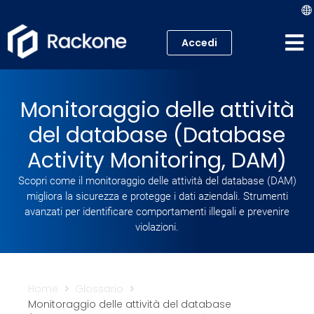
Accedi
Hosting
Monitoraggio delle attività
VPS
del database (Database
Cloud
Activity Monitoring, DAM)
Scopri come il monitoraggio delle attività del database (DAM)
Server
migliora la sicurezza e protegge i dati aziendali. Strumenti
avanzati per identificare comportamenti illegali e prevenire
Proxmox VE
violazioni.
Mail
Home
Glossario
Academy
Monitoraggio delle attività del database