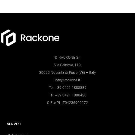
© RACKONE Srl
Via Calnova, 119
30020 Noventa di Piave (VE) – Italy
info@rackone.it
Tel. +39 0421 1885889
Tel. +39 0421 1880420
C.F. e P.I. IT04236900272
SERVIZI