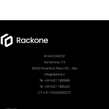
© RACKONE Srl
Via Calnova, 119
30020 Noventa di Piave (VE) – Italy
info@rackone.it
Tel. +39 0421 1885889
Tel. +39 0421 1880420
C.F. e P.I. IT04236900272