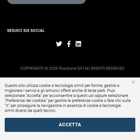
SEGUICI SUI SOCIAL
COPYRIGHTS © 2026 Rackone Srl | ALL RIGHTS RESERVED
×
Questo sito utilizza cookie e tecnologie simili per fornire, gestire e
migliorare i servizi e gli annunci offerti anche di terze parti. Puoi
selezionare "Accetta" per acconsentire a questi usi oppure selezionare
"
Preferenze dei cookies
" per gestire le preferenze cookie o fare clic sulla
"X" per proseguire la navigazione in assenza di cookie e tecnologie
simili diversi da quelli tecnici.
ACCETTA