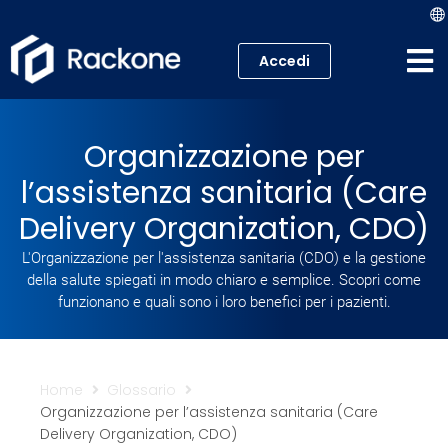
Accedi
Hosting
Organizzazione per
VPS
l’assistenza sanitaria (Care
Cloud
Delivery Organization, CDO)
L'Organizzazione per l'assistenza sanitaria (CDO) e la gestione
Server
della salute spiegati in modo chiaro e semplice. Scopri come
funzionano e quali sono i loro benefici per i pazienti.
Proxmox VE
Mail
Home
Glossario
Organizzazione per l’assistenza sanitaria (Care
Academy
Delivery Organization, CDO)