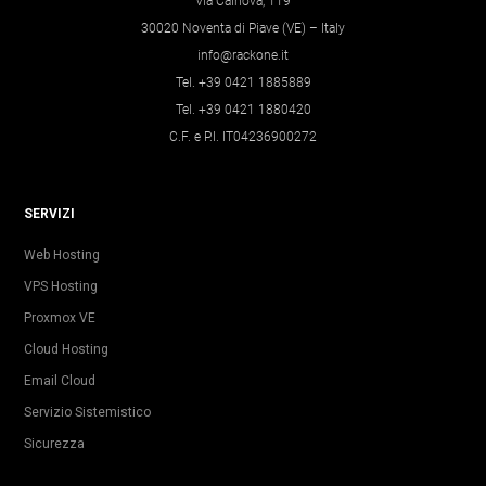
Via Calnova, 119
30020 Noventa di Piave (VE) – Italy
info@rackone.it
Tel. +39 0421 1885889
Tel. +39 0421 1880420
C.F. e P.I. IT04236900272
SERVIZI
Web Hosting
VPS Hosting
Proxmox VE
Cloud Hosting
Email Cloud
Servizio Sistemistico
Sicurezza