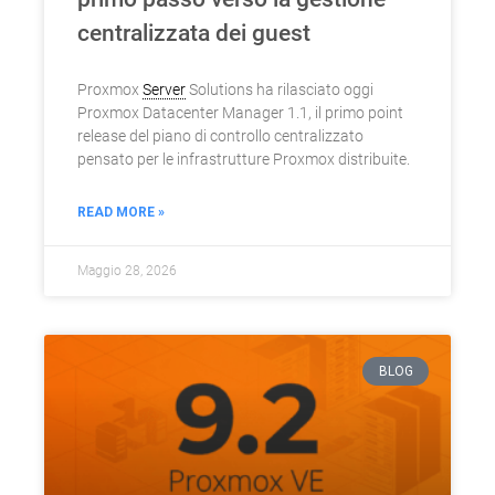
centralizzata dei guest
Proxmox
Server
Solutions ha rilasciato oggi
Proxmox Datacenter Manager 1.1, il primo point
release del piano di controllo centralizzato
pensato per le infrastrutture Proxmox distribuite.
READ MORE »
Maggio 28, 2026
BLOG