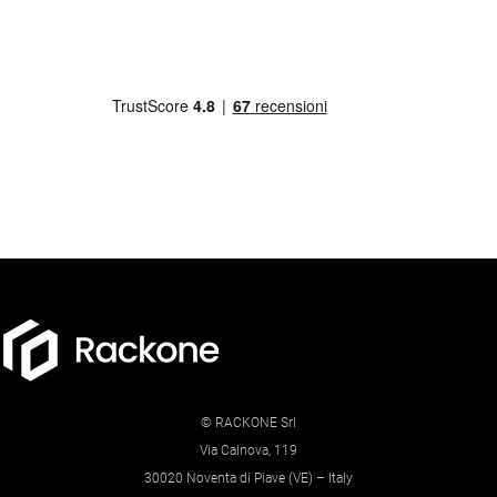
© RACKONE Srl
Via Calnova, 119
30020 Noventa di Piave (VE) – Italy