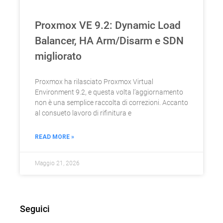
Proxmox VE 9.2: Dynamic Load
Balancer, HA Arm/Disarm e SDN
migliorato
Proxmox ha rilasciato Proxmox Virtual
Environment 9.2, e questa volta l’aggiornamento
non è una semplice raccolta di correzioni. Accanto
al consueto lavoro di rifinitura e
READ MORE »
Maggio 21, 2026
Seguici