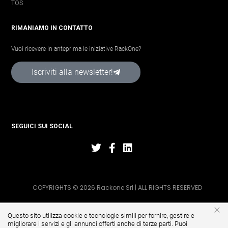
TOS
RIMANIAMO IN CONTATTO
Vuoi ricevere in anteprima le iniziative RackOne?
Iscriviti alla newsletter!
SEGUICI SUI SOCIAL
COPYRIGHTS © 2026 Rackone Srl | ALL RIGHTS RESERVED
×
Questo sito utilizza cookie e tecnologie simili per fornire, gestire e
migliorare i servizi e gli annunci offerti anche di terze parti. Puoi