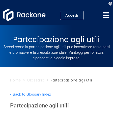
Accedi
Hosting
Partecipazione agli utili
VPS
Scopri come la partecipazione agli utili può incentivare terze parti
e promuovere la crescita aziendale. Vantaggi per fornitori,
Cloud
dipendenti e piccole imprese.
Server
Proxmox VE
Home
Glossario
Partecipazione agli utili
Mail
« Back to Glossary Index
Partecipazione agli utili
Academy