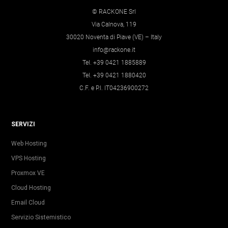
© RACKONE Srl
Via Calnova, 119
30020 Noventa di Piave (VE) – Italy
info@rackone.it
Tel. +39 0421 1885889
Tel. +39 0421 1880420
C.F. e P.I. IT04236900272
SERVIZI
Web Hosting
VPS Hosting
Proxmox VE
Cloud Hosting
Email Cloud
Servizio Sistemistico