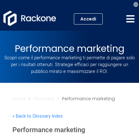
Accedi
Hosting
Performance marketing
VPS
Scopri come il performance marketing ti permette di pagare solo
per i risultati ottenuti. Strategie efficaci per raggiungere un
Cloud
pubblico mirato e massimizzare il ROI.
Server
Proxmox VE
Home
Glossario
Performance marketing
Mail
« Back to Glossary Index
Performance marketing
Academy