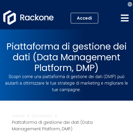
Accedi
Hosting
Piattaforma di gestione dei
VPS
dati (Data Management
Cloud
Platform, DMP)
Scopri come una piattaforma di gestione dei dati (DMP) può
Server
aiutarti a ottimizzare le tue strategie di marketing e migliorare le
tue campagne.
Proxmox VE
Mail
Home
Glossario
Piattaforma di gestione dei dati (Data
Academy
Management Platform, DMP)