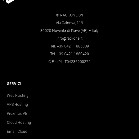
© RACKONE Srl
Via Calnova, 119
30020 Noventa di Piave (VE) – Italy
info@rackone.it
Tel. +39 0421 1885889
Tel. +39 0421 1880420
C.F. e P.I. IT04236900272
SERVIZI
Web Hosting
VPS Hosting
Proxmox VE
Cloud Hosting
Email Cloud