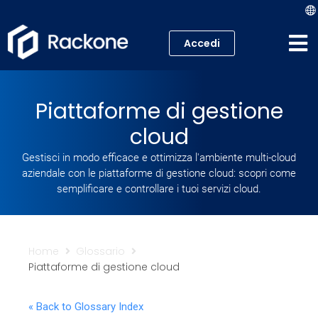
Accedi
Hosting
Piattaforme di gestione
VPS
cloud
Cloud
Gestisci in modo efficace e ottimizza l'ambiente multi-cloud
aziendale con le piattaforme di gestione cloud: scopri come
Server
semplificare e controllare i tuoi servizi cloud.
Proxmox VE
Home
Glossario
Mail
Piattaforme di gestione cloud
Academy
« Back to Glossary Index