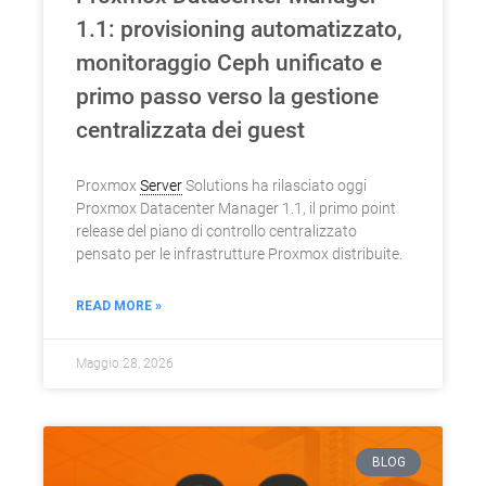
1.1: provisioning automatizzato,
monitoraggio Ceph unificato e
primo passo verso la gestione
centralizzata dei guest
Proxmox
Server
Solutions ha rilasciato oggi
Proxmox Datacenter Manager 1.1, il primo point
release del piano di controllo centralizzato
pensato per le infrastrutture Proxmox distribuite.
READ MORE »
Maggio 28, 2026
BLOG