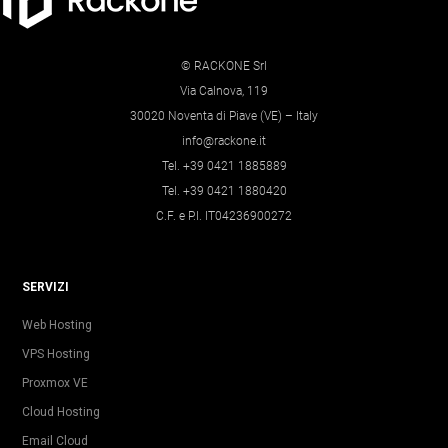
© RACKONE Srl
Via Calnova, 119
30020 Noventa di Piave (VE) – Italy
info@rackone.it
Tel. +39 0421 1885889
Tel. +39 0421 1880420
C.F. e P.I. IT04236900272
SERVIZI
Web Hosting
VPS Hosting
Proxmox VE
Cloud Hosting
Email Cloud