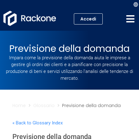
Accedi
Hosting
Previsione della domanda
VPS
Impara come la previsione della domanda aiuta le imprese a
gestire gli ordini dei clienti e a pianificare con precisione la
Cloud
produzione di beni e servizi utilizzando l'analisi delle tendenze di
mercato.
Server
Proxmox VE
Home
Glossario
Previsione della domanda
Mail
« Back to Glossary Index
Academy
Previsione della domanda