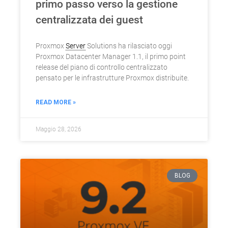
primo passo verso la gestione
centralizzata dei guest
Proxmox
Server
Solutions ha rilasciato oggi
Proxmox Datacenter Manager 1.1, il primo point
release del piano di controllo centralizzato
pensato per le infrastrutture Proxmox distribuite.
READ MORE »
Maggio 28, 2026
BLOG