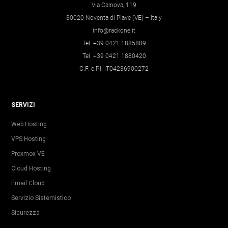
Via Calnova, 119
30020 Noventa di Piave (VE) – Italy
info@rackone.it
Tel. +39 0421 1885889
Tel. +39 0421 1880420
C.F. e P.I. IT04236900272
SERVIZI
Web Hosting
VPS Hosting
Proxmox VE
Cloud Hosting
Email Cloud
Servizio Sistemistico
Sicurezza