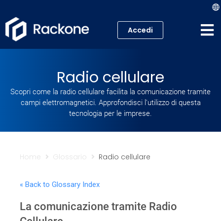
Accedi
Hosting
Radio cellulare
VPS
Scopri come la radio cellulare facilita la comunicazione tramite
campi elettromagnetici. Approfondisci l'utilizzo di questa
Cloud
tecnologia per le imprese.
Server
Proxmox VE
Home
Glossario
Radio cellulare
Mail
« Back to Glossary Index
La comunicazione tramite Radio
Academy