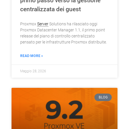
primo passo verso la gestione
centralizzata dei guest
Proxmox
Server
Solutions ha rilasciato oggi
Proxmox Datacenter Manager 1.1, il primo point
release del piano di controllo centralizzato
pensato per le infrastrutture Proxmox distribuite.
READ MORE »
Maggio 28, 2026
BLOG