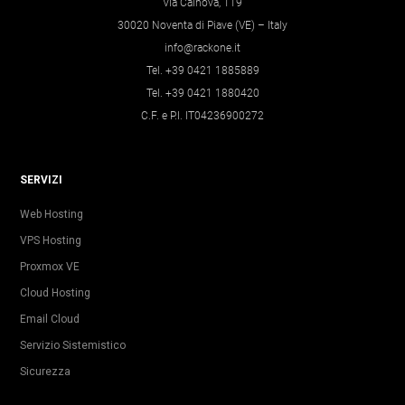
Via Calnova, 119
30020 Noventa di Piave (VE) – Italy
info@rackone.it
Tel. +39 0421 1885889
Tel. +39 0421 1880420
C.F. e P.I. IT04236900272
SERVIZI
Web Hosting
VPS Hosting
Proxmox VE
Cloud Hosting
Email Cloud
Servizio Sistemistico
Sicurezza