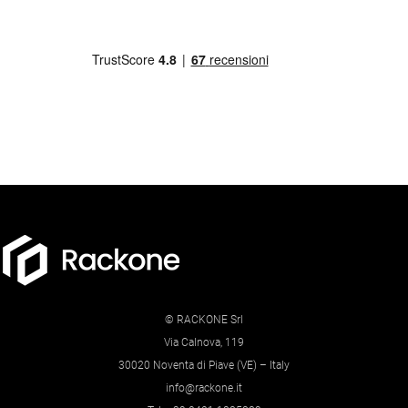
© RACKONE Srl
Via Calnova, 119
30020 Noventa di Piave (VE) – Italy
info@rackone.it