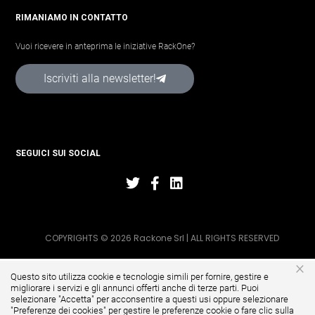
RIMANIAMO IN CONTATTO
Vuoi ricevere in anteprima le iniziative RackOne?
Iscriviti alla newsletter!
SEGUICI SUI SOCIAL
COPYRIGHTS © 2026 Rackone Srl | ALL RIGHTS RESERVED
×
Questo sito utilizza cookie e tecnologie simili per fornire, gestire e
migliorare i servizi e gli annunci offerti anche di terze parti. Puoi
selezionare "Accetta" per acconsentire a questi usi oppure selezionare
"
Preferenze dei cookies
" per gestire le preferenze cookie o fare clic sulla