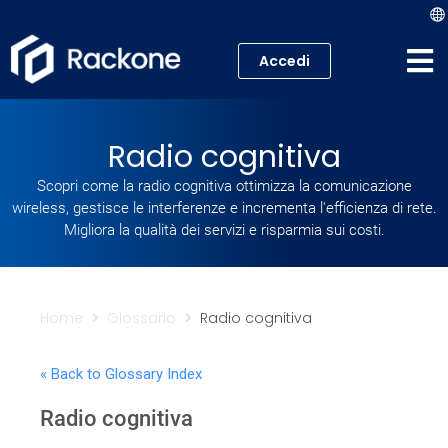
Accedi
Hosting
Radio cognitiva
VPS
Scopri come la radio cognitiva ottimizza la comunicazione
wireless, gestisce le interferenze e incrementa l'efficienza di rete.
Cloud
Migliora la qualità dei servizi e risparmia sui costi.
Server
Proxmox VE
Home
Glossario
Radio cognitiva
Mail
« Back to Glossary Index
Radio cognitiva
Academy