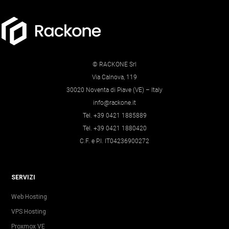
© RACKONE Srl
Via Calnova, 119
30020 Noventa di Piave (VE) – Italy
info@rackone.it
Tel. +39 0421 1885889
Tel. +39 0421 1880420
C.F. e P.I. IT04236900272
SERVIZI
Web Hosting
VPS Hosting
Proxmox VE