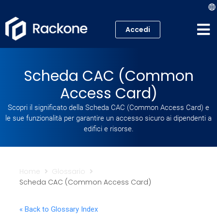
Accedi
Hosting
Scheda CAC (Common
VPS
Access Card)
Cloud
Scopri il significato della Scheda CAC (Common Access Card) e
le sue funzionalità per garantire un accesso sicuro ai dipendenti a
Server
edifici e risorse.
Proxmox VE
Home
Glossario
Mail
Scheda CAC (Common Access Card)
Academy
« Back to Glossary Index